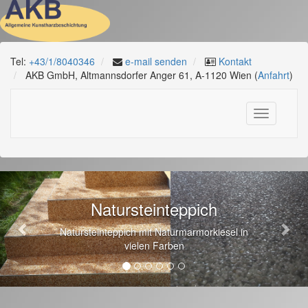
Tel:
+43/1/8040346
e-mail senden
Kontakt
AKB GmbH, Altmannsdorfer Anger 61, A-1120 Wien (
Anfahrt
)
Toggle
navigation
Previous
Nex
Natursteinteppich
Natursteinteppich mit Naturmarmorkiesel in
vielen Farben